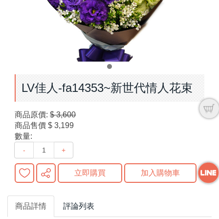
LV佳人-fa14353~新世代情人花束
商品原價:
$ 3,600
商品售價
$ 3,199
數量:
-
+
立即購買
加入購物車
商品詳情
評論列表