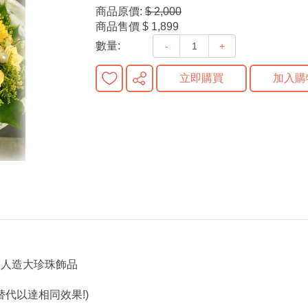
商品原價:
$ 2,000
商品售價
$ 1,899
數量:
-
+
立即購買
加入購
花,人造大珍珠飾品
代以達相同效果!)