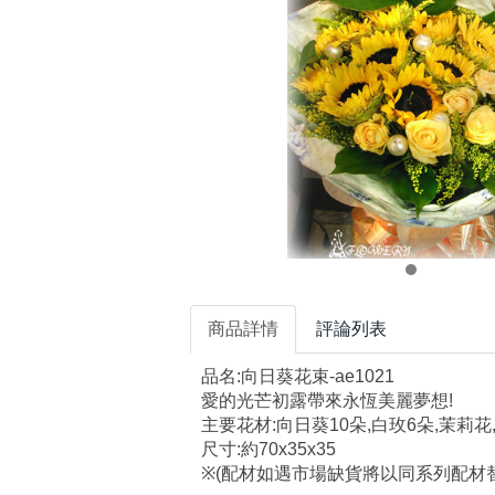
商品詳情
評論列表
品名:向日葵花束-ae1021
愛的光芒初露帶來永恆美麗夢想!
主要花材:向日葵10朵,白玫6朵,茉莉
尺寸:約70x35x35
※(配材如遇市場缺貨將以同系列配材替