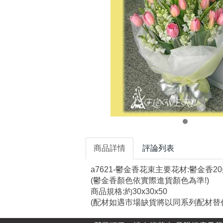
商品詳情
評論列表
a7621-鬱金香花束主要花材:鬱金香20
(鬱金香顏色依實際進貨顏色為準!)
商品規格:約30x30x50
(配材如遇市場缺貨將以同系列配材替代