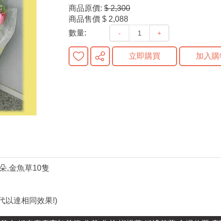
商品原價:
$ 2,300
商品售價
$ 2,088
數量:
-
+
立即購買
加入購
朵,金魚草10隻
以達相同效果!)